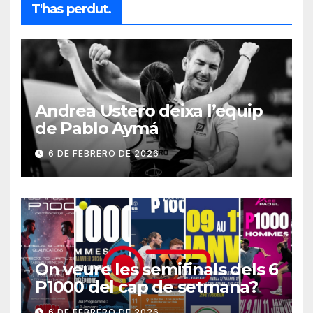
T'has perdut.
Andrea Ustero deixa l’equip
de Pablo Aymá
6 DE FEBRERO DE 2026
On veure les semifinals dels 6
P1000 del cap de setmana?
6 DE FEBRERO DE 2026