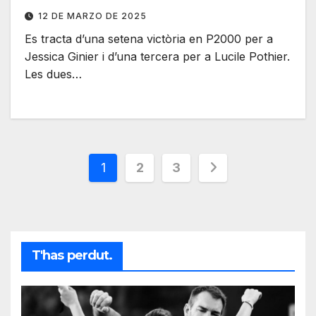
12 DE MARZO DE 2025
Es tracta d’una setena victòria en P2000 per a
Jessica Ginier i d’una tercera per a Lucile Pothier.
Les dues…
Paginación
1
2
3
de
entradas
T'has perdut.