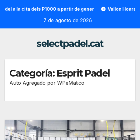
Saltar
ta dels P1000 a partir de gener
Vallon Hoarau / Saintot: la
al
7 de agosto de 2026
contenido
selectpadel.cat
Categoría:
Esprit Padel
Auto Agregado por WPeMatico