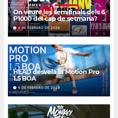
On veure les semifinals dels 6
P1000 del cap de setmana?
6 DE FEBRERO DE 2026
HEAD desvela la Motion Pro
1.5 BOA
6 DE FEBRERO DE 2026