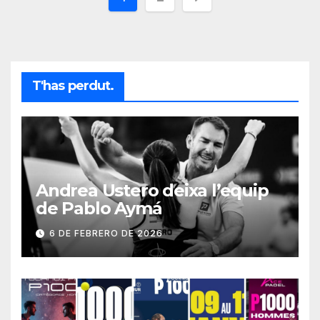
de
entradas
T'has perdut.
Andrea Ustero deixa l’equip
de Pablo Aymá
6 DE FEBRERO DE 2026