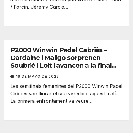
/ Forcin, Jérémy Garcia…
P2000 Winwin Padel Cabriès –
Dardaine i Maligo sorprenen
Soubrié i Loit i avancen a la final
contra Ligi i Bahurel
19 DE MAYO DE 2025
Les semifinals femenines del P2000 Winwin Padel
Cabriès van lliurar el seu veredicte aquest matí.
La primera enfrontament va veure…