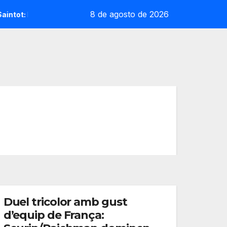
8 de agosto de 2026
a sorpresa reoliana que desafia la cap de sèrie 1
Andrea
Duel tricolor amb gust
d’equip de França: