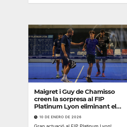
Maigret i Guy de Chamisso
creen la sorpresa al FIP
Platinum Lyon eliminant el
cap de sèrie 1 de les
10 DE ENERO DE 2026
qualificacions
Gran actuació al FIP Platinum Lyon!