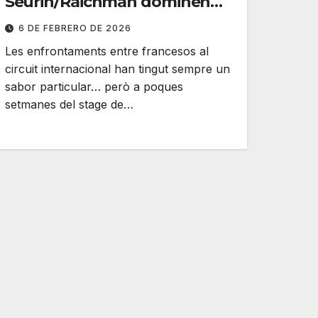
Seurin/Raichman dominen
Maigret/Rouanet a Narbona
6 DE FEBRERO DE 2026
Les enfrontaments entre francesos al
circuit internacional han tingut sempre un
sabor particular… però a poques
setmanes del stage de…