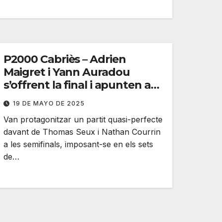
P2000 Cabriès – Adrien
Maigret i Yann Auradou
s’offrent la final i apunten a
l’èxit davant Tison / Forcin
19 DE MAYO DE 2025
Van protagonitzar un partit quasi-perfecte
davant de Thomas Seux i Nathan Courrin
a les semifinals, imposant-se en els sets
de…