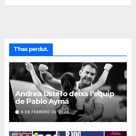
T'has perdut.
Andrea Ustero deixa l’equip
de Pablo Aymá
6 DE FEBRERO DE 2026