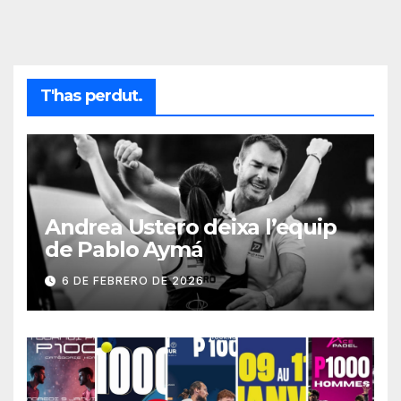
T'has perdut.
Andrea Ustero deixa l’equip
de Pablo Aymá
6 DE FEBRERO DE 2026