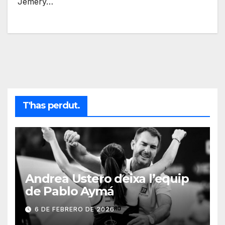
Jéméry…
T'has perdut.
Andrea Ustero deixa l’equip
de Pablo Aymá
6 DE FEBRERO DE 2026