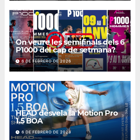
On veure les semifinals dels 6
P1000 del cap de setmana?
6 DE FEBRERO DE 2026
HEAD desvela la Motion Pro
1.5 BOA
6 DE FEBRERO DE 2026