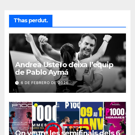
T'has perdut.
Andrea Ustero deixa l’equip
de Pablo Aymá
6 DE FEBRERO DE 2026
On veure les semifinals dels 6