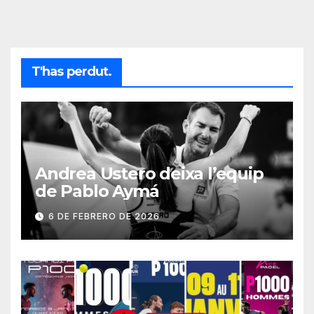
T'has perdut.
Andrea Ustero deixa l’equip
de Pablo Aymá
6 DE FEBRERO DE 2026