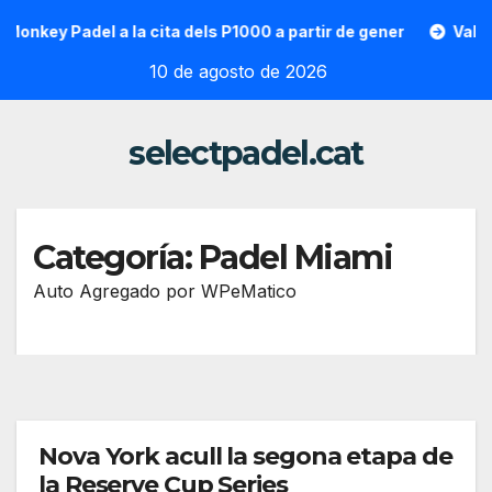
Saltar
onkey Padel a la cita dels P1000 a partir de gener
Vallon H
al
10 de agosto de 2026
contenido
selectpadel.cat
Categoría:
Padel Miami
Auto Agregado por WPeMatico
Nova York acull la segona etapa de
la Reserve Cup Series