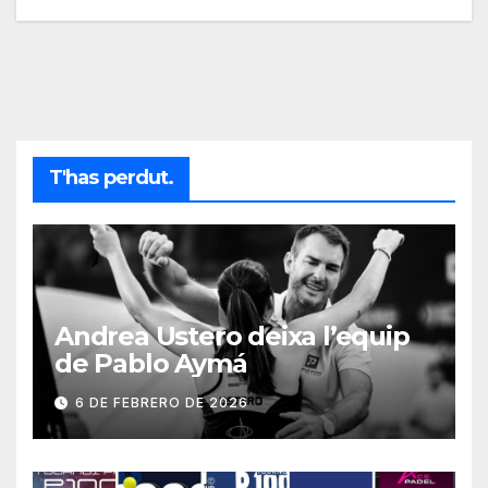
T'has perdut.
Andrea Ustero deixa l’equip
de Pablo Aymá
6 DE FEBRERO DE 2026