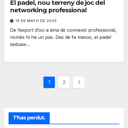
El padel, nou terreny de joc del
networking professional
15 DE MAYO DE 2025
De l’esport d’oci a eina de connexió professional,
només hi ha un pas. Des de fa mesos, el padel
sedueix…
Paginación
1
2
de
entradas
T'has perdut.