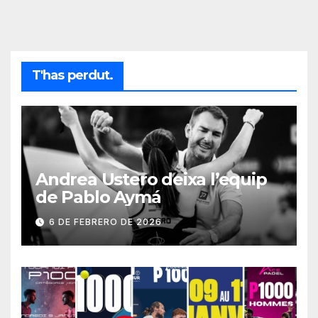
T'has perdut.
Andrea Ustero deixa l’equip
de Pablo Aymá
6 DE FEBRERO DE 2026