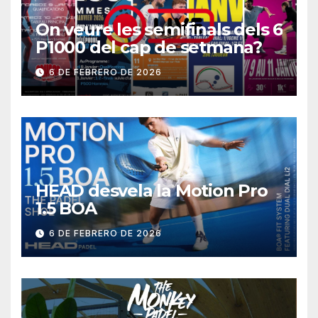
On veure les semifinals dels 6
P1000 del cap de setmana?
6 DE FEBRERO DE 2026
HEAD desvela la Motion Pro
1.5 BOA
6 DE FEBRERO DE 2026