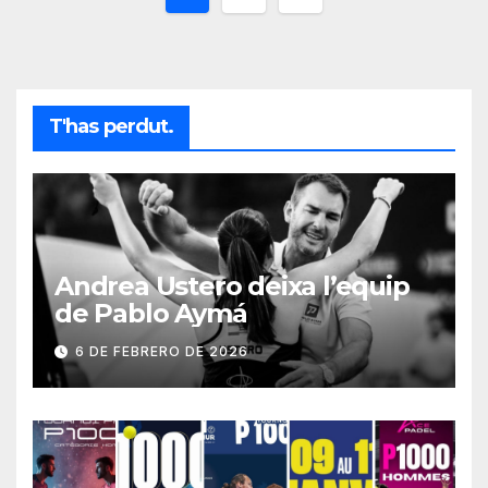
de
entradas
T'has perdut.
Andrea Ustero deixa l’equip
de Pablo Aymá
6 DE FEBRERO DE 2026