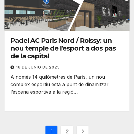
Padel AC Paris Nord / Roissy: un
nou temple de l’esport a dos pas
de la capital
16 DE JUNIO DE 2025
A només 14 quilòmetres de París, un nou
complex esportiu està a punt de dinamitzar
l’escena esportiva a la regió…
Paginación
1
2