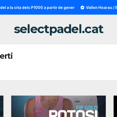
ta dels P1000 a partir de gener
Vallon Hoarau / Saintot: la
selectpadel.cat
erti