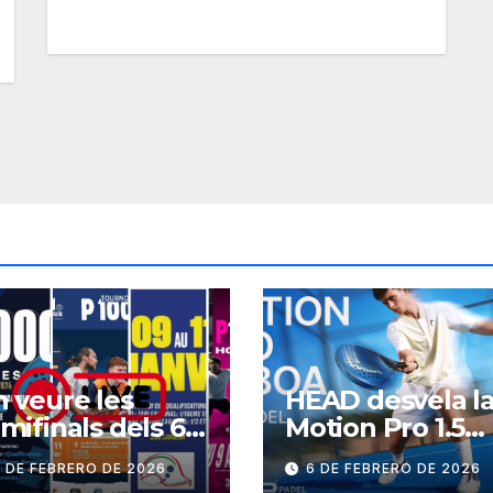
 veure les
HEAD desvela l
mifinals dels 6
Motion Pro 1.5
000 del cap de
BOA
 DE FEBRERO DE 2026
6 DE FEBRERO DE 2026
etmana?