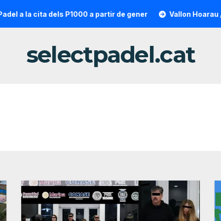
a la cita dels P1000 a partir de gener
Vallon Hoarau / Sain
selectpadel.cat