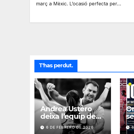
març a Mèxic. L’ocasió perfecta per…
T'has perdut.
Andrea Ustero
On
deixa l’equip de
se
Pablo Aymá
P1
6 DE FEBRERO DE 2026
6
s