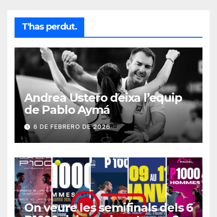
T'has perdut.
Andrea Ustero deixa l’equip
de Pablo Aymá
6 DE FEBRERO DE 2026
On veure les semifinals dels 6