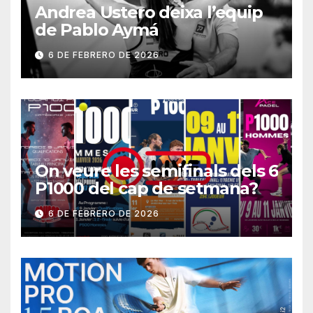
Andrea Ustero deixa l’equip
de Pablo Aymá
6 DE FEBRERO DE 2026
On veure les semifinals dels 6
P1000 del cap de setmana?
6 DE FEBRERO DE 2026