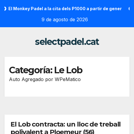
Saltar
El Monkey Padel a la cita dels P1000 a partir de gener
Va
al
9 de agosto de 2026
contenido
selectpadel.cat
Categoría:
Le Lob
Auto Agregado por WPeMatico
El Lob contracta: un lloc de treball
polivalent a Ploemeur (56)