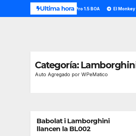
Saltar
Ultima hora
a?
HEAD desvela la Motion Pro 1.5 BOA
El Monkey Pad
al
contenido
Categoría:
Lamborghin
Auto Agregado por WPeMatico
Babolat i Lamborghini
llancen la BL002