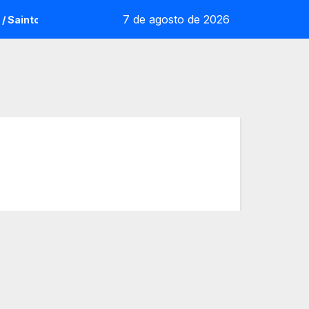
7 de agosto de 2026
Saintot: la sorpresa reoliana que desafia la cap de sèrie 1