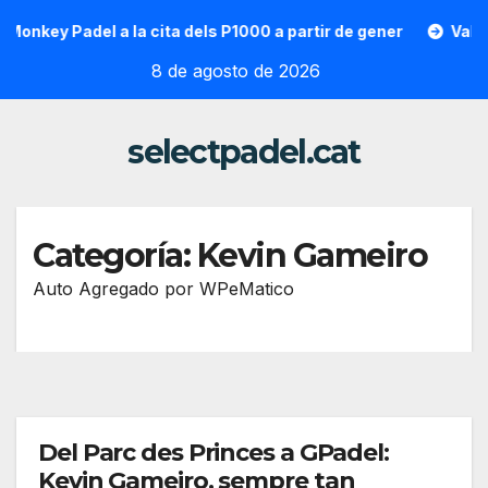
Saltar
onkey Padel a la cita dels P1000 a partir de gener
Vallon H
al
8 de agosto de 2026
contenido
selectpadel.cat
Categoría:
Kevin Gameiro
Auto Agregado por WPeMatico
Del Parc des Princes a GPadel:
Kevin Gameiro, sempre tan