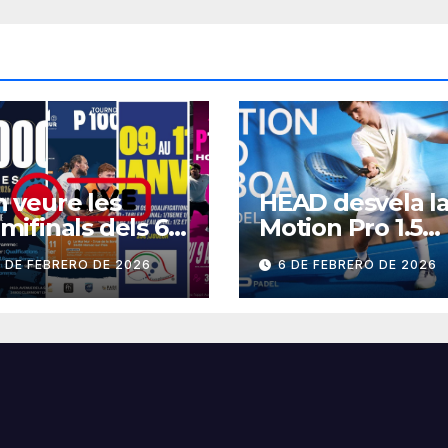
 veure les
HEAD desvela l
mifinals dels 6
Motion Pro 1.5
000 del cap de
BOA
 DE FEBRERO DE 2026
6 DE FEBRERO DE 2026
etmana?