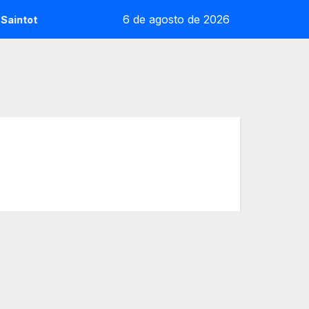
6 de agosto de 2026
ntot: la sorpresa reoliana que desafia la cap de sèrie 1