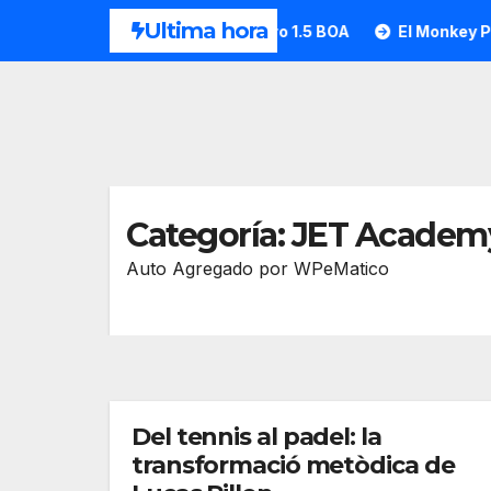
Saltar
Ultima hora
HEAD desvela la Motion Pro 1.5 BOA
El Monkey Padel
al
contenido
Categoría:
JET Academ
Auto Agregado por WPeMatico
Del tennis al padel: la
transformació metòdica de