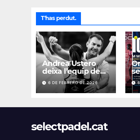
T'has perdut.
Andrea Ustero
On
deixa l’equip de
se
Pablo Aymá
P1
6 DE FEBRERO DE 2026
6
s
selectpadel.cat