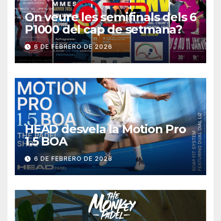
On veure les semifinals dels 6
P1000 del cap de setmana?
6 DE FEBRERO DE 2026
HEAD desvela la Motion Pro
1.5 BOA
6 DE FEBRERO DE 2026