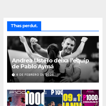
T'has perdut.
Andrea Ustero deixa l’equip
de Pablo Aymá
6 DE FEBRERO DE 2026