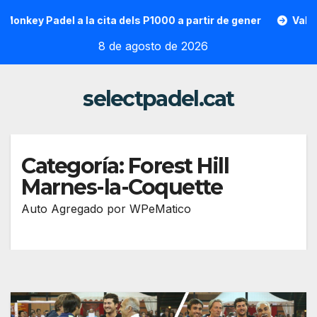
Saltar
key Padel a la cita dels P1000 a partir de gener
Vallon Hoa
al
8 de agosto de 2026
contenido
selectpadel.cat
Categoría:
Forest Hill
Marnes-la-Coquette
Auto Agregado por WPeMatico