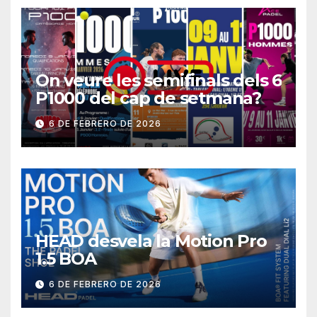
On veure les semifinals dels 6
P1000 del cap de setmana?
6 DE FEBRERO DE 2026
HEAD desvela la Motion Pro
1.5 BOA
6 DE FEBRERO DE 2026