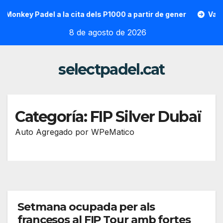
Saltar
onkey Padel a la cita dels P1000 a partir de gener
Vallon 
al
8 de agosto de 2026
contenido
selectpadel.cat
Categoría:
FIP Silver Dubaï
Auto Agregado por WPeMatico
Setmana ocupada per als
francesos al FIP Tour amb fortes