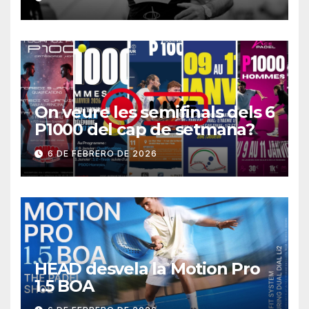
On veure les semifinals dels 6
P1000 del cap de setmana?
6 DE FEBRERO DE 2026
HEAD desvela la Motion Pro
1.5 BOA