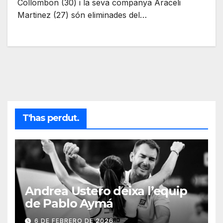
Collombon (30) i la seva companya Araceli
Martinez (27) són eliminades del…
T'has perdut.
Andrea Ustero deixa l’equip
de Pablo Aymá
6 DE FEBRERO DE 2026