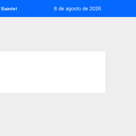
8 de agosto de 2026
ntot: la sorpresa reoliana que desafia la cap de sèrie 1