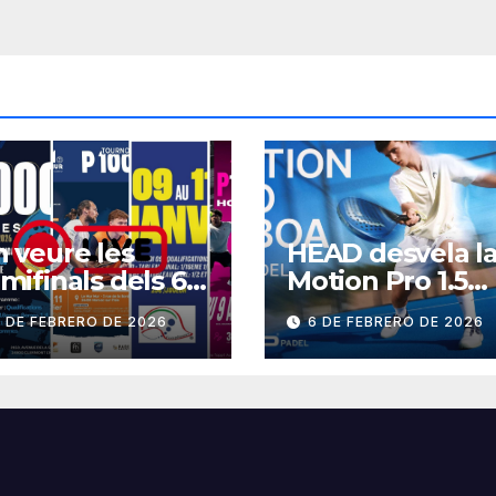
 veure les
HEAD desvela l
mifinals dels 6
Motion Pro 1.5
000 del cap de
BOA
 DE FEBRERO DE 2026
6 DE FEBRERO DE 2026
etmana?