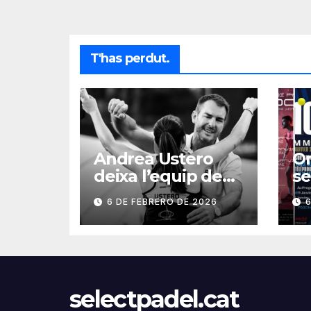
T'has perdut.
Andrea Ustero
On
deixa l’equip de
se
Pablo Aymá
P1
6 DE FEBRERO DE 2026
6
s
selectpadel.cat