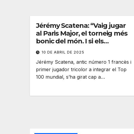
Jérémy Scatena: “Vaig jugar
al Paris Major, el torneig més
bonic del món. I si els
jugadors juguessin a les
10 DE ABRIL DE 2025
meves pistes a Roland
Jérémy Scatena, antic número 1 francès i
Garros?”
primer jugador tricolor a integrar el Top
100 mundial, s’ha girat cap a…