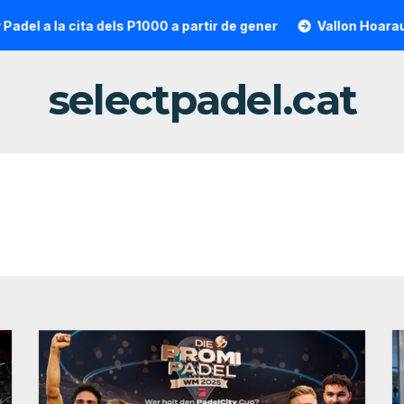
a la cita dels P1000 a partir de gener
Vallon Hoarau / Sai
selectpadel.cat