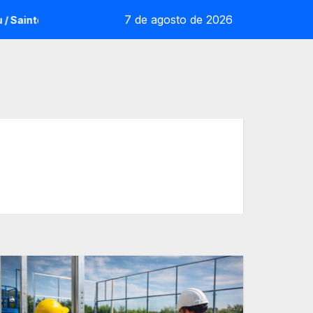
7 de agosto de 2026
ntot: la sorpresa reoliana que desafia la cap de sèrie 1