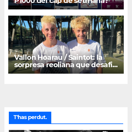
P1000 del cap de setmana?
Vallon Hoarau / Saintot: la
sorpresa reoliana que desafia
la cap de sèrie 1
T'has perdut.