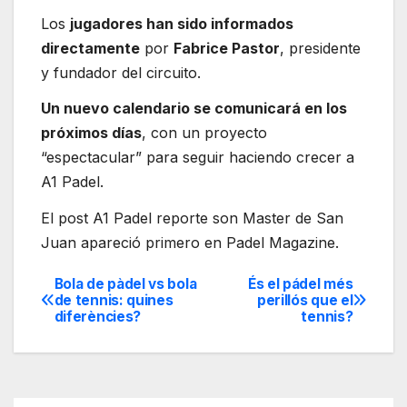
Los
jugadores han sido informados
directamente
por
Fabrice Pastor
, presidente
y fundador del circuito.
Un nuevo calendario se comunicará en los
próximos días
, con un proyecto
“espectacular” para seguir haciendo crecer a
A1 Padel.
El post A1 Padel reporte son Master de San
Juan apareció primero en Padel Magazine.
Bola de pàdel vs bola
És el pádel més
Navegación
de tennis: quines
perillós que el
diferències?
tennis?
de
entradas