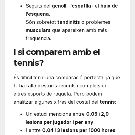
Seguits del
genoll
, l’
espatlla
i el
baix de
l’esquena
.
Són sobretot
tendinitis
o problemes
musculars
que apareixen amb més
freqüència.
I si comparem amb el
tennis?
És difícil tenir una comparació perfecta, ja que
hi ha falta d’estudis recents i complets en
altres esports de raqueta. Però podem
analitzar algunes xifres del costat del
tennis
:
Un estudi menciona entre
0,05 i 2,9
lesions per jugador i per any
,
I entre
0,04 i 3 lesions per 1000 hores