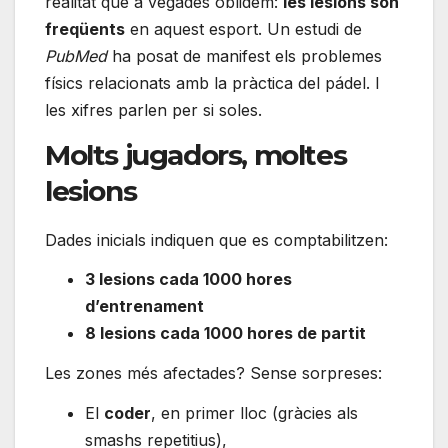
realitat que a vegades oblidem:
les lesions són
freqüents
en aquest esport. Un estudi de
PubMed
ha posat de manifest els problemes
físics relacionats amb la pràctica del pádel. I
les xifres parlen per si soles.
Molts jugadors, moltes
lesions
Dades inicials indiquen que es comptabilitzen:
3 lesions cada 1000 hores
d’entrenament
8 lesions cada 1000 hores de partit
Les zones més afectades? Sense sorpreses:
El
coder
, en primer lloc (gràcies als
smashs repetitius),