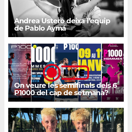
Andrea Ustero deixa l’equip
de Pablo Aymá
On veure les semifinals dels 6
P1000 del cap de setmana?