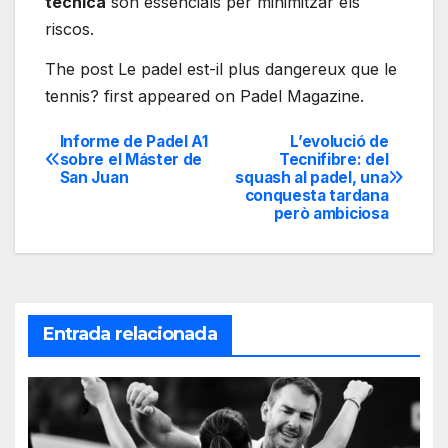
tècnica
són essencials per minimitzar els
riscos.
The post Le padel est-il plus dangereux que le
tennis? first appeared on Padel Magazine.
Informe de Padel A1
L’evolució de
Navegación
sobre el Máster de
Tecnifibre: del
San Juan
squash al padel, una
de
conquesta tardana
però ambiciosa
entradas
Entrada relacionada