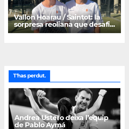
Vallon Hoarau / Saintot: la
sorpresa reoliana que desafia
la cap de sèrie 1
T'has perdut.
Andrea Ustero deixa l’equip
de Pablo Aymá