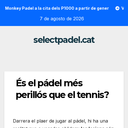
Saltar
nkey Padel a la cita dels P1000 a partir de gener
Vallon Ho
al
7 de agosto de 2026
contenido
selectpadel.cat
És el pádel més
perillós que el tennis?
Darrera el plaer de jugar al pádel, hi ha una