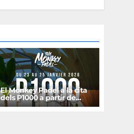
El Monkey Padel a la cita
dels P1000 a partir de
gener