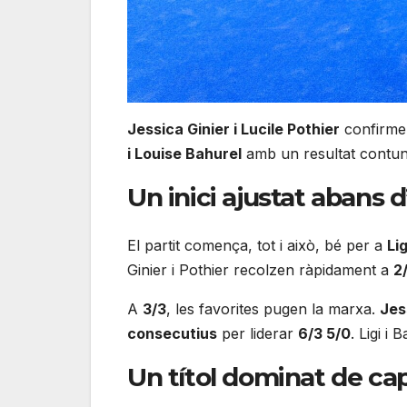
Jessica Ginier i Lucile Pothier
confirmen
i Louise Bahurel
amb un resultat contu
Un inici ajustat abans 
El partit comença, tot i això, bé per a
Lig
Ginier i Pothier recolzen ràpidament a
2
A
3/3
, les favorites pugen la marxa.
Jes
consecutius
per liderar
6/3 5/0
. Ligi i
Un títol dominat de ca