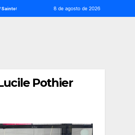
8 de agosto de 2026
sorpresa reoliana que desafia la cap de sèrie 1
Andrea U
Lucile Pothier