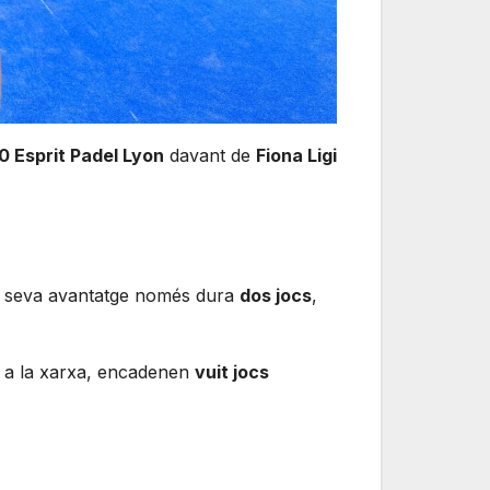
 Esprit Padel Lyon
davant de
Fiona Ligi
a seva avantatge només dura
dos jocs
,
le a la xarxa, encadenen
vuit jocs