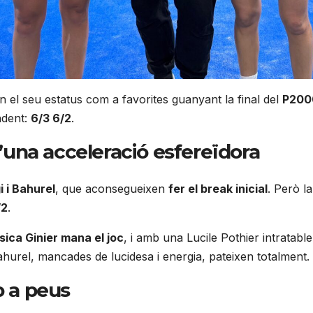
 el seu estatus com a favorites guanyant la final del
P2000
ndent:
6/3 6/2
.
d’una acceleració esfereïdora
i i Bahurel
, que aconsegueixen
fer el break inicial
. Però l
/2
.
sica Ginier mana el joc
, i amb una Lucile Pothier intratab
 Bahurel, mancades de lucidesa i energia, pateixen totalment.
p a peus