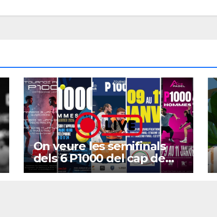
On veure les semifinals
dels 6 P1000 del cap de
setmana?