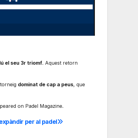
ú el seu 3r triomf
. Aquest retorn
 torneig
dominat de cap a peus
, que
appeared on Padel Magazine.
 expàndir per al padel