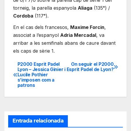
torneig, la parella espanyola
Aliaga
(135ᵉ) /
Cordoba
(117ᵉ).
En el cas dels francesos,
Maxime Forcin
,
associat a l’espanyol
Adria Mercadal
, va
arribar a les semifinals abans de caure davant
els caps de sèrie 1.
P2000 Esprit Padel
On seguir el P2000
Navegación
Lyon – Jessica Ginier i
Esprit Padel de Lyon?
Lucile Pothier
de
s’imposen com a
patrons
entradas
Entrada relacionada