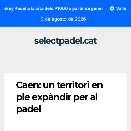
Saltar
 Padel a la cita dels P1000 a partir de gener
Vallon Hoarau
al
9 de agosto de 2026
contenido
selectpadel.cat
Caen: un territori en
ple expàndir per al
padel