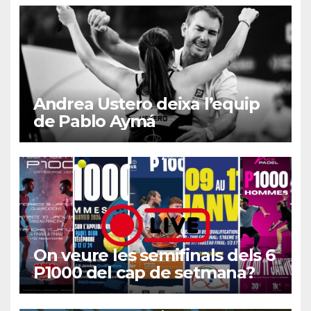
Andrea Ustero deixa l’equip
de Pablo Aymá
On veure les semifinals dels 6
P1000 del cap de setmana?