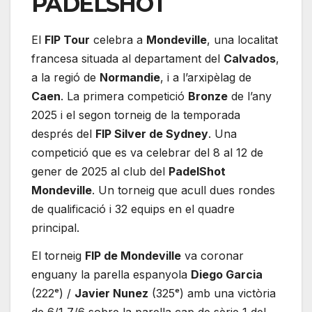
PADELSHOT
El
FIP Tour
celebra a
Mondeville
, una localitat
francesa situada al departament del
Calvados
,
a la regió de
Normandie
, i a l’arxipèlag de
Caen
. La primera competició
Bronze
de l’any
2025 i el segon torneig de la temporada
després del
FIP Silver de Sydney
. Una
competició que es va celebrar del 8 al 12 de
gener de 2025 al club del
PadelShot
Mondeville
. Un torneig que acull dues rondes
de qualificació i 32 equips en el quadre
principal.
El torneig
FIP de Mondeville
va coronar
enguany la parella espanyola
Diego Garcia
(222ᵉ) /
Javier Nunez
(325ᵉ) amb una victòria
de 6/1 7/6 sobre la parella cap de sèrie 1 del