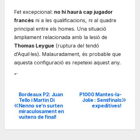
Fet excepcional:
no hi haurà cap jugador
francès
ni a les qualificacions, ni al quadre
principal entre els homes. Una situació
àmpliament relacionada amb la lesió de
Thomas Leygue
(ruptura del tendó
d’Aquil·les). Malauradament, és probable que
aquesta configuració es repeteixi aquest any.
“`
Bordeaux P2: Juan
P1000 Mantes-la-
Navegación
Tello i Martin Di
Jolie : Semifinals
Nenno se’n surten
expeditives!
de
miraculosament en
vuitens de final!
entradas