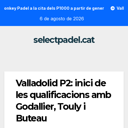
Saltar
 Padel a la cita dels P1000 a partir de gener
Vallon Hoara
al
6 de agosto de 2026
contenido
selectpadel.cat
Valladolid P2: inici de
les qualificacions amb
Godallier, Touly i
Buteau