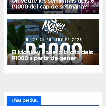
On veure les semifinals dels 6
P1000 del cap de setmana?
El Monkey Padel a la cita dels
P1000 a partir de gener
T'has perdut.