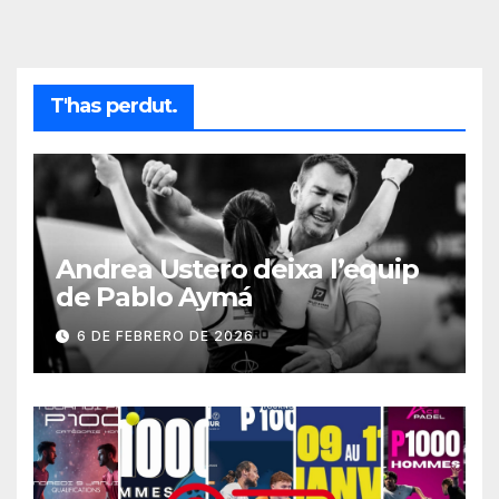
T'has perdut.
Andrea Ustero deixa l’equip
de Pablo Aymá
6 DE FEBRERO DE 2026