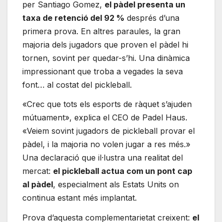
per Santiago Gomez,
el pàdel presenta un
taxa de retenció del 92 %
després d’una
primera prova. En altres paraules, la gran
majoria dels jugadors que proven el pàdel hi
tornen, sovint per quedar-s’hi. Una dinàmica
impressionant que troba a vegades la seva
font… al costat del pickleball.
«Crec que tots els esports de ràquet s’ajuden
mútuament», explica el CEO de Padel Haus.
«Veiem sovint jugadors de pickleball provar el
pàdel, i la majoria no volen jugar a res més.»
Una declaració que il·lustra una realitat del
mercat:
el pickleball actua com un pont cap
al pàdel
, especialment als Estats Units on
continua estant més implantat.
Prova d’aquesta complementarietat creixent:
el