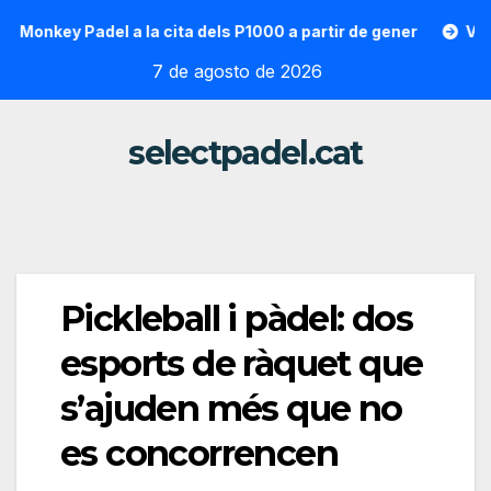
Saltar
key Padel a la cita dels P1000 a partir de gener
Vallon Ho
al
7 de agosto de 2026
contenido
selectpadel.cat
Pickleball i pàdel: dos
esports de ràquet que
s’ajuden més que no
es concorrencen