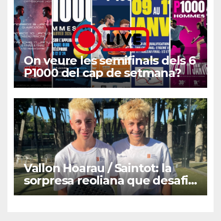
On veure les semifinals dels 6
P1000 del cap de setmana?
Vallon Hoarau / Saintot: la
sorpresa reoliana que desafia
la cap de sèrie 1