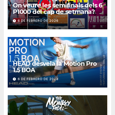
On veure les semifinals dels 6
P1000 del cap de setmana?
6 DE FEBRERO DE 2026
HEAD desvela la Motion Pro
1.5 BOA
6 DE FEBRERO DE 2026