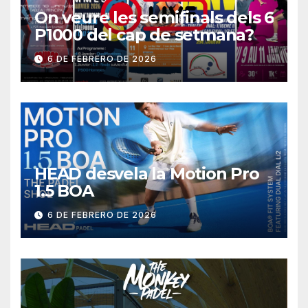
On veure les semifinals dels 6
P1000 del cap de setmana?
6 DE FEBRERO DE 2026
HEAD desvela la Motion Pro
1.5 BOA
6 DE FEBRERO DE 2026