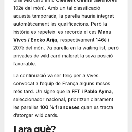
una wild card amb
Clément Geens
(aleshores
102è del món). Amb un tal classificació
aquesta temporada, la parella hauria integrat
automàticament les qualificacions. Però la
història es repeteix: es recorda el cas
Manu
Vives / Eneko Arija
, respectivament 146è i
207è del món, 7a parella en la waiting list, però
privades de wild card malgrat la seva posició
favorable.
La continuació va ser feliç per a Vives,
convocat a l’equip de França alguns mesos
més tard. Un signe que la
FFT
i
Pablo Ayma
,
seleccionador nacional, prioritzen clarament
les parelles
100 % franceses
quan es tracta
d’atorgar wild cards.
I ara què?