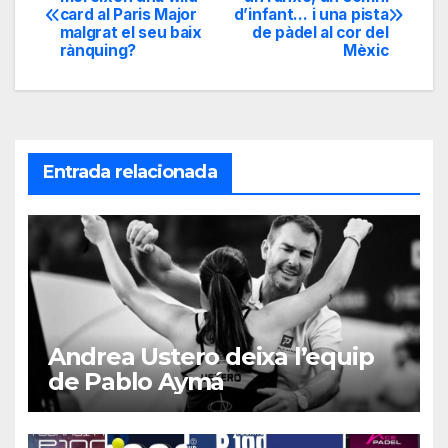
card al Paris Major
d’infant… i una pista
de
malgrat el seu baix
de pàdel al cor del
rànquing?
Mèxic
entradas
Entrada relacionada
Andrea Ustero deixa l’equip
de Pablo Aymá