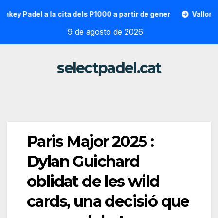
Saltar
adel a la cita dels P1000 a partir de gener
Vallon Hoarau /
al
9 de agosto de 2026
contenido
selectpadel.cat
Paris Major 2025 :
Dylan Guichard
oblidat de les wild
cards, una decisió que