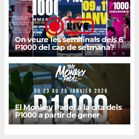
On veure les semifinals dels 6
P1000 del cap de setmana?
El Monkey Padel a la cita dels
P1000 a partir de gener