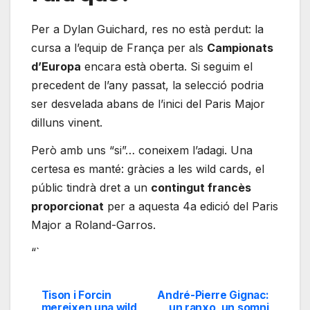
Per a Dylan Guichard, res no està perdut: la
cursa a l’equip de França per als
Campionats
d’Europa
encara està oberta. Si seguim el
precedent de l’any passat, la selecció podria
ser desvelada abans de l’inici del Paris Major
dilluns vinent.
Però amb uns “si”… coneixem l’adagi. Una
certesa es manté: gràcies a les wild cards, el
públic tindrà dret a un
contingut francès
proporcionat
per a aquesta 4a edició del Paris
Major a Roland-Garros.
“`
Tison i Forcin
André-Pierre Gignac:
Navegación
mereixen una wild
un ranxo, un somni