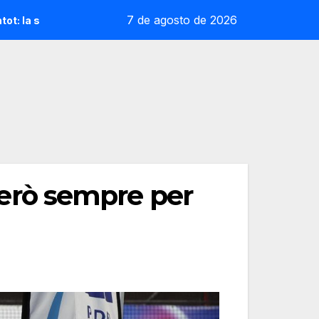
7 de agosto de 2026
eoliana que desafia la cap de sèrie 1
Andrea Ustero deix
rò sempre per