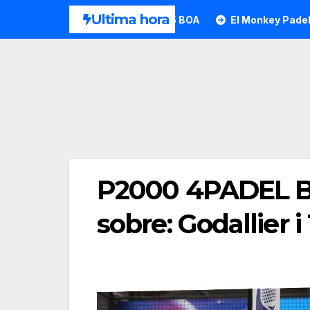
Saltar
Ultima hora
 la Motion Pro 1.5 BOA
El Monkey Padel a la cita dels P10
al
contenido
P2000 4PADEL B
sobre: Godallier i