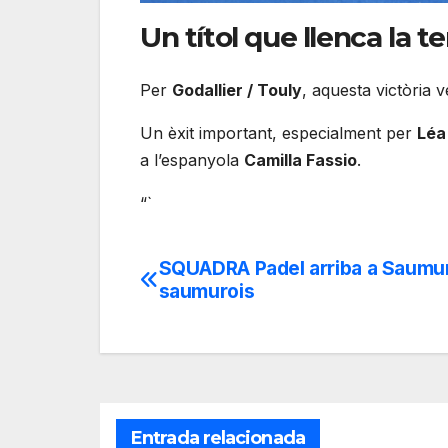
Un títol que llenca la 
Per
Godallier / Touly
, aquesta victòria 
Un èxit important, especialment per
Léa
a l’espanyola
Camilla Fassio
.
“`
SQUADRA Padel arriba a Saumur:
Navegación
saumurois
de
entradas
Entrada relacionada