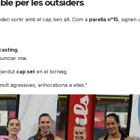
le per les outsiders
den sortir amb el cap ben alt. Com a
parella n°15
, signen 
casting
,
nunciar mai.
 perdut
cap set
en el torneig.
 molt agressives, enhorabona a elles.”