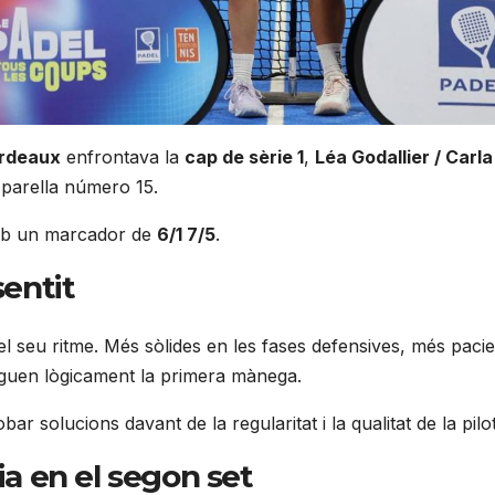
rdeaux
enfrontava la
cap de sèrie 1
,
Léa Godallier / Carl
 parella número 15.
amb un marcador de
6/1 7/5
.
sentit
 seu ritme. Més sòlides en les fases defensives, més pacien
eguen lògicament la primera mànega.
ar solucions davant de la regularitat i la qualitat de la pilo
ia en el segon set