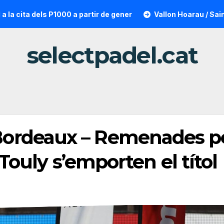
00 a partir de gener
Vallon Hoarau / Saintot: la sorpresa r
selectpadel.cat
ordeaux – Remenades pe
 Touly s’emporten el títol