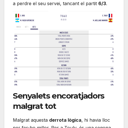
a perdre el seu servei, tancant el partit
6/3
.
Senyalets encoratjadors
malgrat tot
Malgrat aquesta
derrota lògica
, hi havia lloc
per fer-ho millor. Per a Touly, és una segona