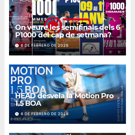
On veure les semifinals dels 6
P1000 del cap de setmana?
6 DE FEBRERO DE 2026
HEAD desvela la Motion Pro
1.5 BOA
6 DE FEBRERO DE 2026