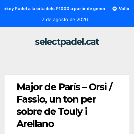
Saltar
Padel a la cita dels P1000 a partir de gener
Vallon Hoarau 
al
7 de agosto de 2026
contenido
selectpadel.cat
Major de París – Orsi /
Fassio, un ton per
sobre de Touly i
Arellano