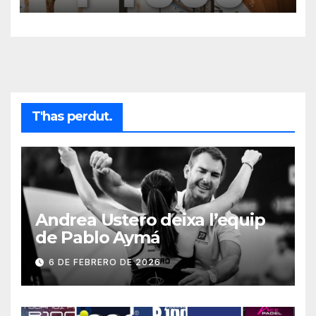
T'has perdut.
Andrea Ustero deixa l’equip
de Pablo Aymá
6 DE FEBRERO DE 2026