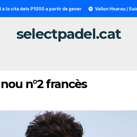
0 a partir de gener
Vallon Hoarau / Saintot: la sorpresa re
selectpadel.cat
nou n°2 francès