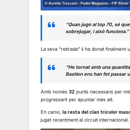
“Quan jugo al top 70, sé qu
sobrejugar, i això funciona.”
La seva “retirada” li ha donat finalment
“He tornat amb una quantit
Bastien ens han fet passar un
Amb només
32
punts necessaris per int
progressant per apuntar més alt.
En canvi,
la resta del clan tricolor mas
jugat recentment al circuit internacional