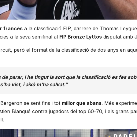
r francès
a la classificació FIP, darrere de Thomas Leygue
cies a la seva semifinal al
FIP Bronze Lyttos
disputat amb J
ircuit, però el format de la classificació de dos anys en a
e parar, i he tingut la sort que la classificació es fes so
’ha vist, i això m’ha salvat.”
Bergeron se sent fins i tot
millor que abans
. Més experimen
stien Blanqué contra jugadors del top 60-70, i els grans par
l.