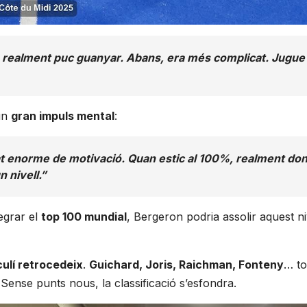
e realment puc guanyar. Abans, era més complicat. Jugue 
 un
gran impuls mental
:
at enorme de motivació. Quan estic al 100%, realment do
 nivell.”
egrar el
top 100 mundial
, Bergeron podria assolir aquest n
culí retrocedeix
.
Guichard, Joris, Raichman, Fonteny
… to
. Sense punts nous, la classificació s’esfondra.