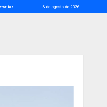
8 de agosto de 2026
oliana que desafia la cap de sèrie 1
Andrea Ustero deixa