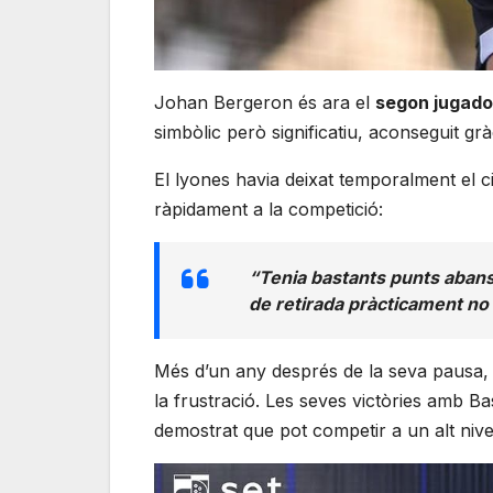
Johan Bergeron és ara el
segon jugado
simbòlic però significatiu, aconseguit grà
El lyones havia deixat temporalment el c
ràpidament a la competició:
“Tenia bastants punts abans d
de retirada pràcticament no s
Més d’un any després de la seva pausa, 
la frustració. Les seves victòries amb Ba
demostrat que pot competir a un alt nivel