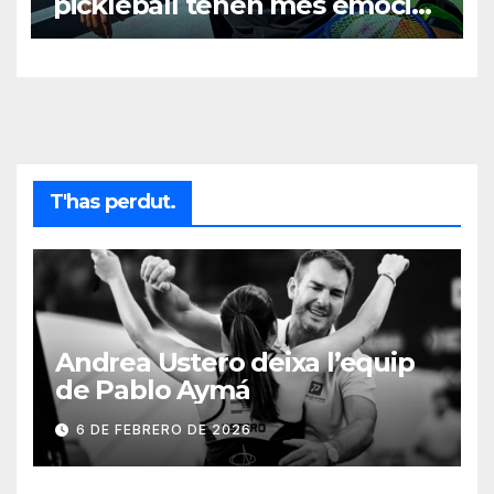
pickleball tenen més emoció
que el tennis masculí actual »
T'has perdut.
Andrea Ustero deixa l’equip
de Pablo Aymá
6 DE FEBRERO DE 2026