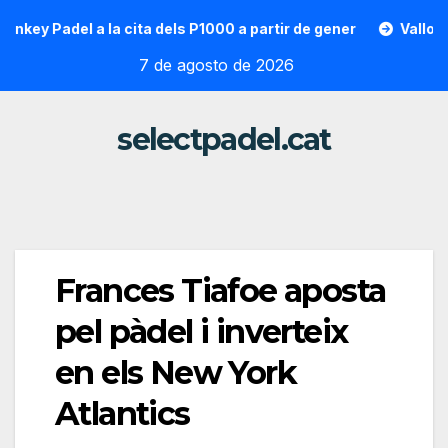
Saltar
Padel a la cita dels P1000 a partir de gener
Vallon Hoarau 
al
7 de agosto de 2026
contenido
selectpadel.cat
Frances Tiafoe aposta
pel pàdel i inverteix
en els New York
Atlantics