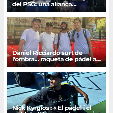
del PSG: una aliança
estratègica amb el Qatar… i
un interès creixent pels
esports de raqueta? pel
pàdel?
Daniel Ricciardo surt de
l’ombra… raqueta de pàdel a
la mà!
Nick Kyrgios : « El pàdel i el