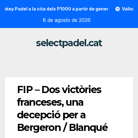
Saltar
Padel a la cita dels P1000 a partir de gener
Vallon Hoarau
al
8 de agosto de 2026
contenido
selectpadel.cat
FIP – Dos victòries
franceses, una
decepció per a
Bergeron / Blanqué