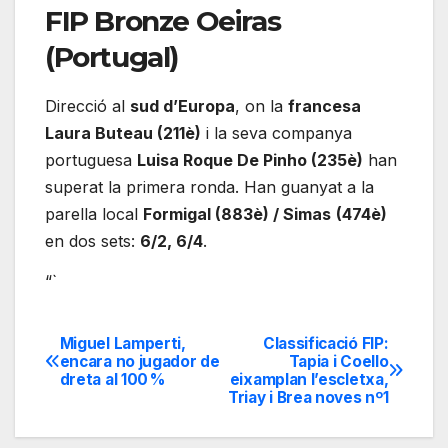
FIP Bronze Oeiras
(Portugal)
Direcció al
sud d’Europa
, on la
francesa
Laura Buteau (211è)
i la seva companya
portuguesa
Luisa Roque De Pinho (235è)
han
superat la primera ronda. Han guanyat a la
parella local
Formigal (883è) / Simas
(474è)
en dos sets:
6/2, 6/4
.
“`
Miguel Lamperti,
Classificació FIP:
Navegación
encara no jugador de
Tapia i Coello
dreta al 100 %
eixamplan l’escletxa,
de
Triay i Brea noves nº1
entradas