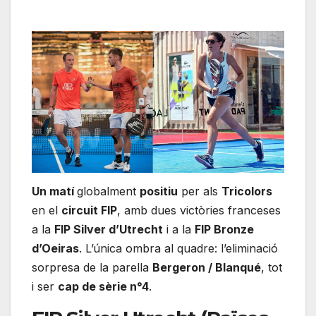
Un matí
globalment
positiu
per als
Tricolors
en el
circuit FIP
, amb dues victòries franceses
a la
FIP Silver d’Utrecht
i a la
FIP Bronze
d’Oeiras
. L’única ombra al quadre: l’eliminació
sorpresa de la parella
Bergeron / Blanqué
, tot
i ser
cap de sèrie n°4
.