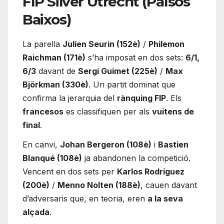
FIP Silver Utrecht (Països
Baixos)
La parella
Julien Seurin (152è)
/
Philemon
Raichman (171è)
s’ha imposat en dos sets:
6/1,
6/3
davant de
Sergi Guimet (225è)
/
Max
Björkman (330è)
. Un partit dominat que
confirma la jerarquia del
rànquing FIP
. Els
francesos
es classifiquen per als
vuitens de
final
.
En canvi,
Johan Bergeron (108è)
i
Bastien
Blanqué (108è)
ja abandonen la competició.
Vencent en dos sets per
Karlos Rodriguez
(200è)
/
Menno Nolten (188è)
, cauen davant
d’adversaris que, en teoria, eren
a la seva
alçada
.