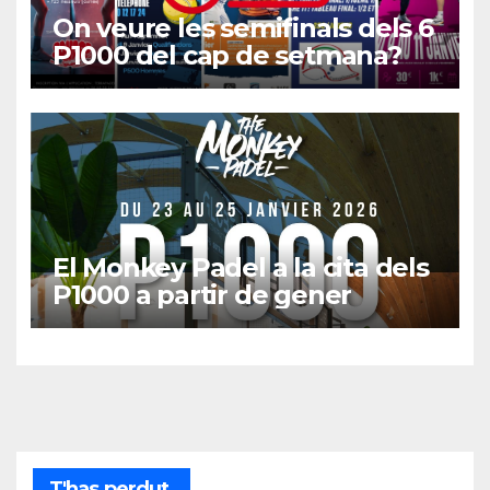
On veure les semifinals dels 6
P1000 del cap de setmana?
El Monkey Padel a la cita dels
P1000 a partir de gener
T'has perdut.