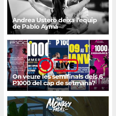
Andrea Ustero deixa l’equip
de Pablo Aymá
On veure les semifinals dels 6
P1000 del cap de setmana?