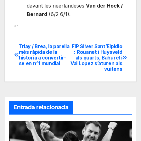
davant les neerlandeses
Van der Hoek /
Bernard
(6/2 6/1).
“`
Triay / Brea, la parella
FIP Silver Sant’Elpidio
Navegación
més ràpida de la
: Rouanet i Huysveld
història a convertir-
als quarts, Bahurel i
de
se en n°1 mundial
Val Lopez s’aturen als
vuitens
entradas
Entrada relacionada