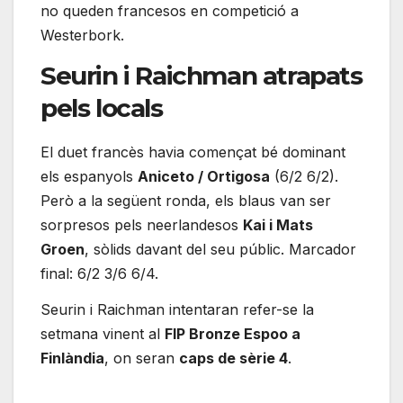
no queden francesos en competició a
Westerbork.
Seurin i Raichman atrapats
pels locals
El duet francès havia començat bé dominant
els espanyols
Aniceto / Ortigosa
(6/2 6/2).
Però a la següent ronda, els blaus van ser
sorpresos pels neerlandesos
Kai i Mats
Groen
, sòlids davant del seu públic. Marcador
final: 6/2 3/6 6/4.
Seurin i Raichman intentaran refer-se la
setmana vinent al
FIP Bronze Espoo a
Finlàndia
, on seran
caps de sèrie 4
.