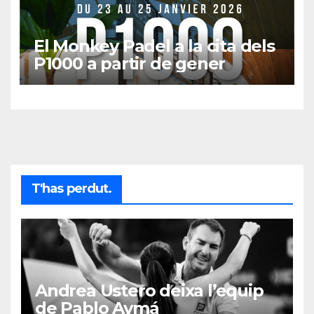
El Monkey Padel a la cita dels
P1000 a partir de gener
T'has perdut.
Andrea Ustero deixa l’equip
de Pablo Aymá