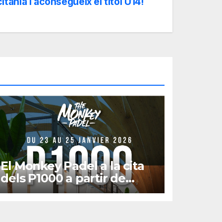
itània i aconsegueix el títol U14!
El Monkey Padel a la cita
dels P1000 a partir de
gener