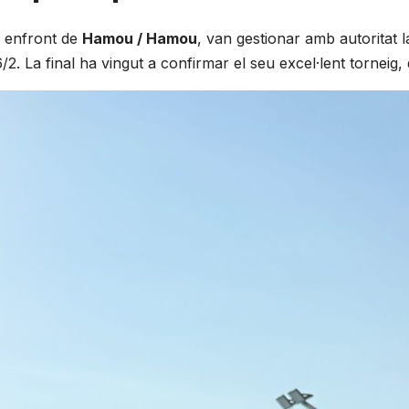
l enfront de
Hamou / Hamou
, van gestionar amb autoritat 
2. La final ha vingut a confirmar el seu excel·lent torneig, 