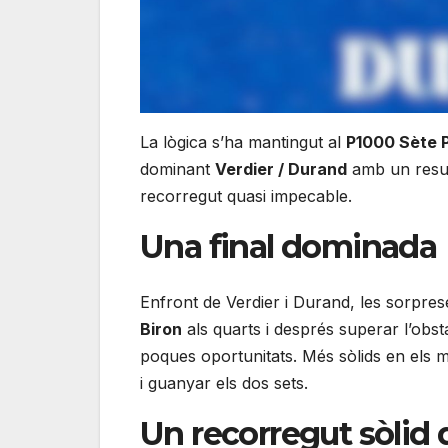
La lògica s’ha mantingut al
P1000 Sète 
dominant
Verdier / Durand
amb un result
recorregut quasi impecable.
Una final dominada
Enfront de Verdier i Durand, les sorpres
Biron
als quarts i després superar l’obst
poques oportunitats. Més sòlids en els m
i guanyar els dos sets.
Un recorregut sòlid d