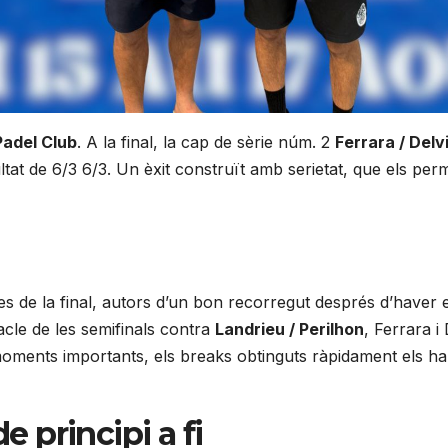
Padel Club
. A la final, la cap de sèrie núm. 2
Ferrara / Del
at de 6/3 6/3. Un èxit construït amb serietat, que els perm
es de la final, autors d’un bon recorregut després d’haver e
acle de les semifinals contra
Landrieu / Perilhon
, Ferrara 
oments importants, els breaks obtinguts ràpidament els han 
e principi a fi