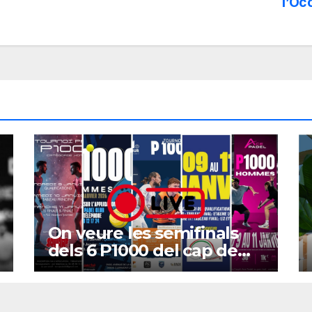
l’Occ
On veure les semifinals
dels 6 P1000 del cap de
setmana?