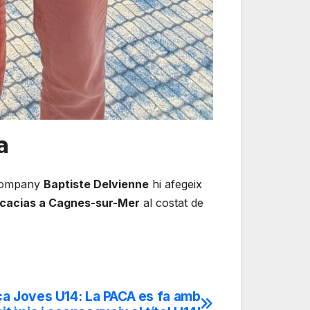
a
 company
Baptiste Delvienne
hi afegeix
cacias a Cagnes-sur-Mer
al costat de
a Joves U14: La PACA es fa amb