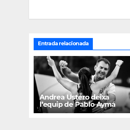
de
entradas
Entrada relacionada
Andrea Ustero deixa
l’equip de Pablo Aymá