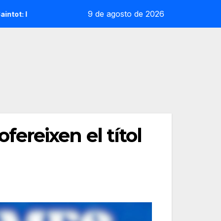
9 de agosto de 2026
a reoliana que desafia la cap de sèrie 1
Andrea Ustero d
ofereixen el títol