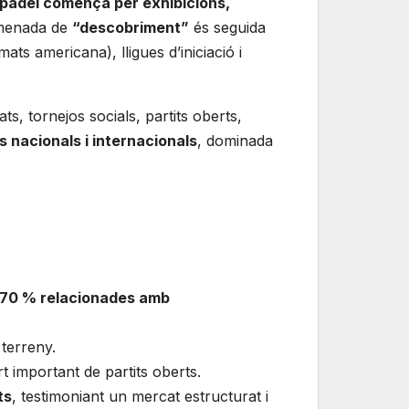
 pàdel comença per exhibicions,
nomenada de
“descobriment”
és seguida
ts americana), lligues d’iniciació i
, tornejos socials, partits oberts,
s nacionals i internacionals
, dominada
70 % relacionades amb
 terreny.
 important de partits oberts.
ts
, testimoniant un mercat estructurat i