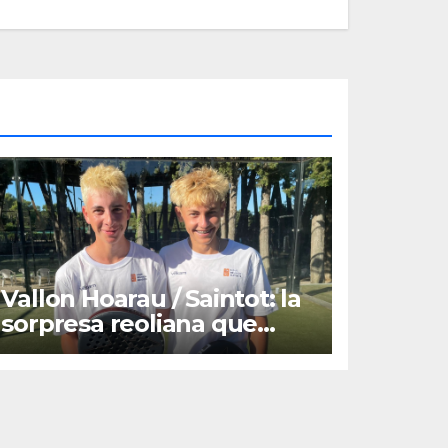
Vallon Hoarau / Saintot: la
sorpresa reoliana que
desafia la cap de sèrie 1