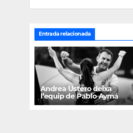
entradas
Entrada relacionada
Andrea Ustero deixa
l’equip de Pablo Aymá