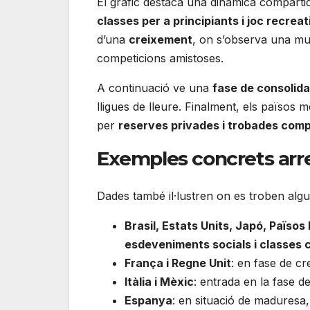
El gràfic destaca una dinàmica comparti
classes per a principiants i joc recreat
d’una
creixement
, on s’observa una mul
competicions amistoses.
A continuació ve una
fase de consolida
lligues de lleure. Finalment, els països
per
reserves privades i trobades comp
Exemples concrets arr
Dades també il·lustren on es troben algu
Brasil, Estats Units, Japó, Països
esdeveniments socials i classes c
França i Regne Unit
: en fase de cr
Itàlia i Mèxic
: entrada en la fase 
Espanya
: en situació de maduresa