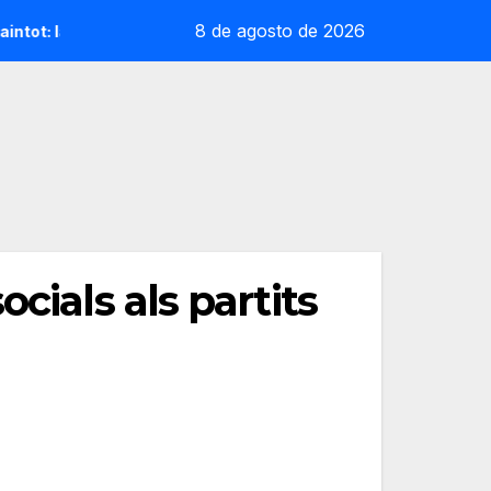
8 de agosto de 2026
 sorpresa reoliana que desafia la cap de sèrie 1
Andrea 
cials als partits