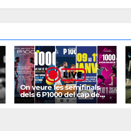
On veure les semifinals
dels 6 P1000 del cap de
setmana?