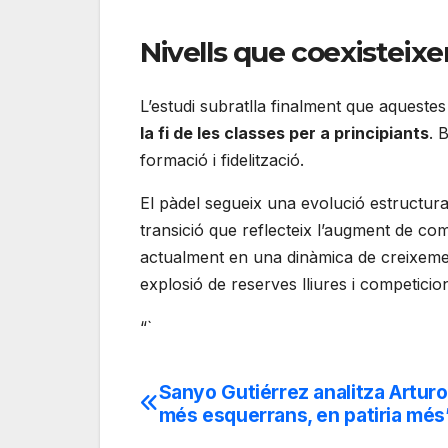
Nivells que coexisteixe
L’estudi subratlla finalment que aquest
la fi de les classes per a principiants
. 
formació i fidelització.
El pàdel segueix una evolució estructur
transició que reflecteix l’augment de comp
actualment en una dinàmica de creixemen
explosió de reserves lliures i competicio
“`
Sanyo Gutiérrez analitza Arturo
Navegación
més esquerrans, en patiria més
de