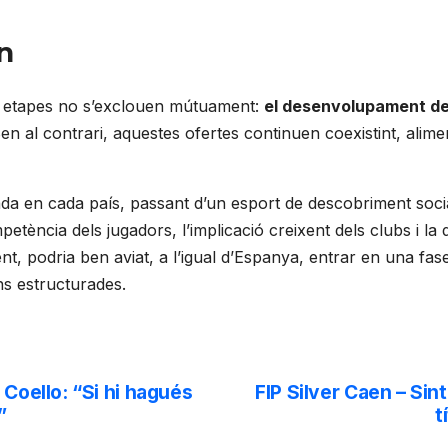
n
es etapes no s’exclouen mútuament:
el desenvolupament del
Ben al contrari, aquestes ofertes continuen coexistint, alime
ada en cada país, passant d’un esport de descobriment soc
etència dels jugadors, l’implicació creixent dels clubs i la d
t, podria ben aviat, a l’igual d’Espanya, entrar en una fa
ns estructurades.
 Coello: “Si hi hagués
FIP Silver Caen – Sin
”
t