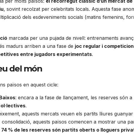
da per molts països:
el recorregut clàssic d’un mercat de
iu
, sovint recolzat per celebritats locals. Aquesta fase a
tiplicació dels esdeveniments socials (matins femenins, forma
ció
marcada per una pujada de nivell: entrenaments avançats
 més madurs arriben a una fase de
joc regular i competicion
etitives entre jugadors experimentats
.
eu del món
ns països en aquest cicle:
 Baixos
: encara a la fase de llançament, les reserves són a
ol·lectives
.
eixement, aquests mercats veuen els partits lliures guanyar
de consolidació, aquests països comencen a mostrar una part
,
74 % de les reserves són partits oberts o lloguers priva