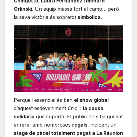
Chingotto, Laura Fernandez i Richard
Orlinski
. Un equip massa fort al camp… però
la seva victòria és sobretot
simbolica
.
Perquè l’essencial és ben
el show global
d’aquest esdeveniment únic, i
la causa
solidària
que suporta. El públic no s’ha quedat
enrere, amb nombrosos
regals
, incloent un
stage de pàdel totalment pagat a La Réunion