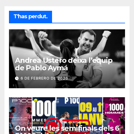
T'has perdut.
Andrea Ustero deixa l’equip
de Pablo Aymá
6 DE FEBRERO DE 2026
On veure les semifinals dels 6