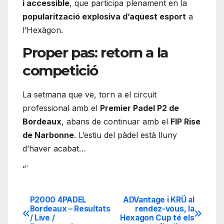
i accessible
, que participa plenament en la
popularització explosiva d’aquest esport
a
l’Hexàgon.
Proper pas: retorn a la
competició
La setmana que ve, torn a el circuit
professional amb el
Premier Padel P2 de
Bordeaux
, abans de continuar amb el
FIP Rise
de Narbonne
. L’estiu del pàdel està lluny
d’haver acabat…
“`
P2000 4PADEL
ADVantage i KRÜ al
Navegación
Bordeaux – Resultats
rendez-vous, la
/ Live /
Hexagon Cup té els