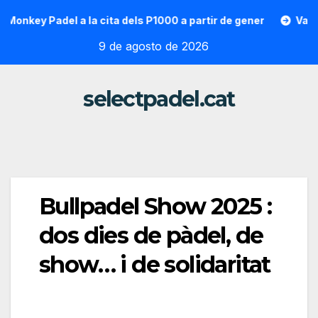
Saltar
y Padel a la cita dels P1000 a partir de gener
Vallon Hoara
al
9 de agosto de 2026
contenido
selectpadel.cat
Bullpadel Show 2025 :
dos dies de pàdel, de
show… i de solidaritat