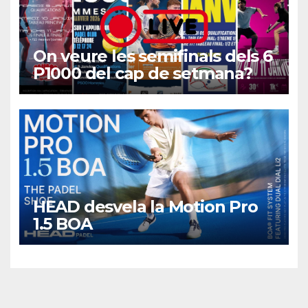
On veure les semifinals dels 6
P1000 del cap de setmana?
HEAD desvela la Motion Pro
1.5 BOA