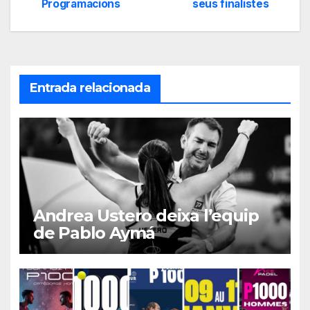
de
Programacions
seus finalistes
entradas
Entrada relacionada
Andrea Ustero deixa l’equip
de Pablo Aymá