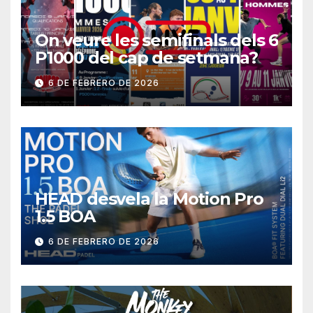
On veure les semifinals dels 6
P1000 del cap de setmana?
6 DE FEBRERO DE 2026
HEAD desvela la Motion Pro
1.5 BOA
6 DE FEBRERO DE 2026