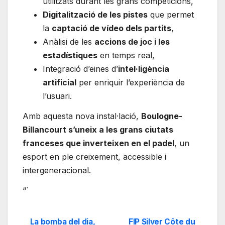
utilitzats durant les grans competicions,
Digitalització de les pistes
que permet
la
captació de vídeo dels partits
,
Anàlisi de les
accions de joc i les
estadístiques
en temps real,
Integració d’eines d’
intel·ligència
artificial
per enriquir l’experiència de
l’usuari.
Amb aquesta nova instal·lació,
Boulogne-
Billancourt s’uneix a les grans ciutats
franceses que inverteixen en el padel
, un
esport en ple creixement, accessible i
intergeneracional.
“`
La bomba del dia,
FIP Silver Côte du