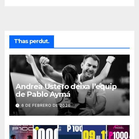
T'has perdut.
Andrea Ustero deixa l’equip
de Pablo Aymá
6 DE FEBRERO DE 2026