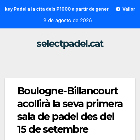
Saltar
Padel a la cita dels P1000 a partir de gener
Vallon Hoarau 
al
8 de agosto de 2026
contenido
selectpadel.cat
Boulogne-Billancourt
acollirà la seva primera
sala de padel des del
15 de setembre