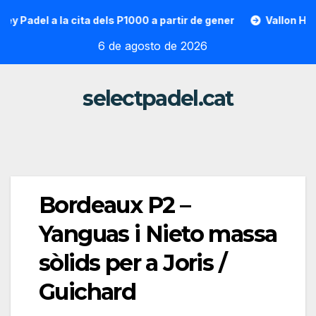
Saltar
el a la cita dels P1000 a partir de gener
Vallon Hoarau / S
al
6 de agosto de 2026
contenido
selectpadel.cat
Bordeaux P2 –
Yanguas i Nieto massa
sòlids per a Joris /
Guichard