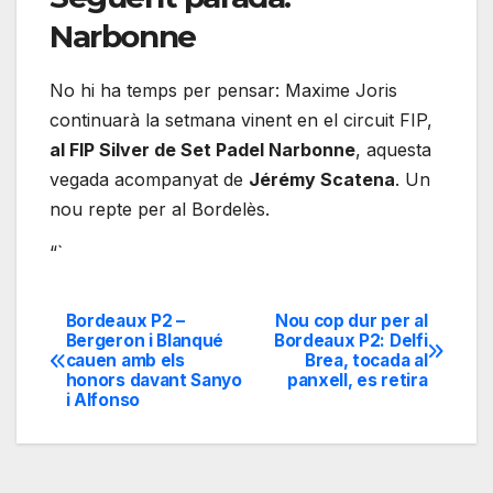
Narbonne
No hi ha temps per pensar: Maxime Joris
continuarà la setmana vinent en el circuit FIP,
al FIP Silver de Set Padel Narbonne
, aquesta
vegada acompanyat de
Jérémy Scatena
. Un
nou repte per al Bordelès.
“`
Bordeaux P2 –
Nou cop dur per al
Navegación
Bergeron i Blanqué
Bordeaux P2: Delfi
cauen amb els
Brea, tocada al
de
honors davant Sanyo
panxell, es retira
i Alfonso
entradas