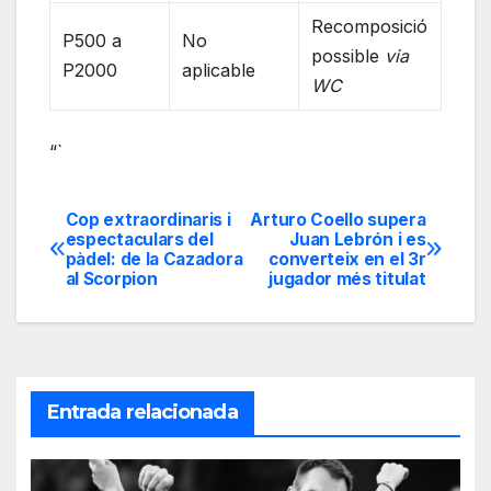
Recomposició
P500 a
No
possible
via
P2000
aplicable
WC
“`
Cop extraordinaris i
Arturo Coello supera
Navegación
espectaculars del
Juan Lebrón i es
pàdel: de la Cazadora
converteix en el 3r
de
al Scorpion
jugador més titulat
entradas
Entrada relacionada