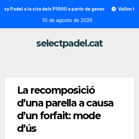
Saltar
del a la cita dels P1000 a partir de gener
Vallon Hoarau / 
al
10 de agosto de 2026
contenido
selectpadel.cat
La recomposició
d’una parella a causa
d’un forfait: mode
d’ús