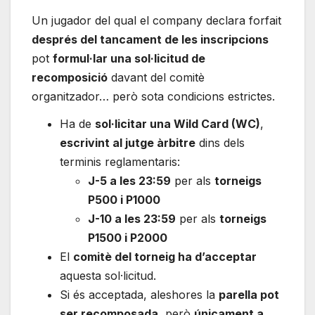
Un jugador del qual el company declara forfait
després del tancament de les inscripcions
pot
formul·lar una sol·licitud de
recomposició
davant del comitè
organitzador… però sota condicions estrictes.
Ha de
sol·licitar una Wild Card (WC)
,
escrivint al jutge àrbitre
dins dels
terminis reglamentaris:
J-5 a les 23:59
per als
torneigs
P500 i P1000
J-10 a les 23:59
per als
torneigs
P1500 i P2000
El
comitè del torneig ha d’acceptar
aquesta sol·licitud.
Si és acceptada, aleshores la
parella pot
ser recomposada
, però
únicament a