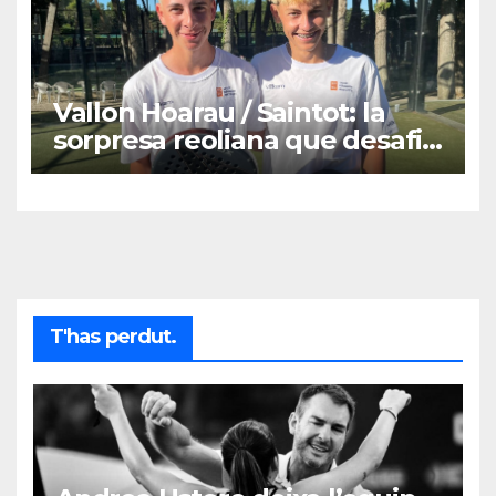
Vallon Hoarau / Saintot: la
sorpresa reoliana que desafia
la cap de sèrie 1
T'has perdut.