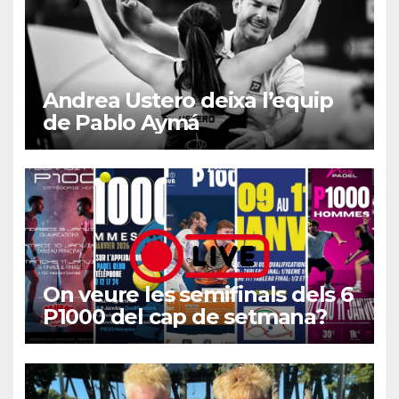
Andrea Ustero deixa l’equip
de Pablo Aymá
On veure les semifinals dels 6
P1000 del cap de setmana?