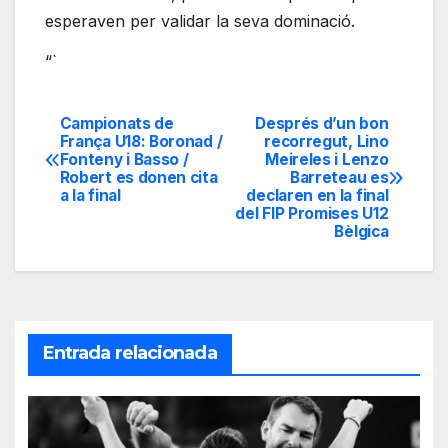
esperaven per validar la seva dominació.
“`
Campionats de
Després d’un bon
Navegación
França U18: Boronad /
recorregut, Lino
Fonteny i Basso /
Meireles i Lenzo
de
Robert es donen cita
Barreteau es
a la final
declaren en la final
entradas
del FIP Promises U12
Bèlgica
Entrada relacionada