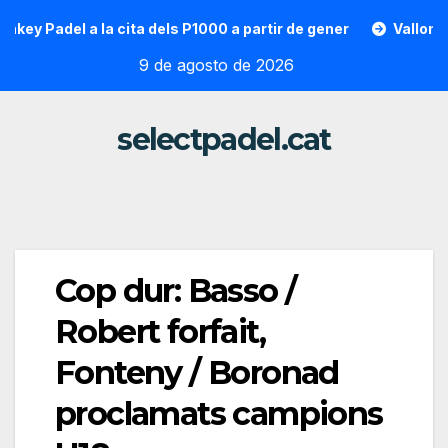
Saltar
Padel a la cita dels P1000 a partir de gener
Vallon Hoarau 
al
9 de agosto de 2026
contenido
selectpadel.cat
Cop dur: Basso /
Robert forfait,
Fonteny / Boronad
proclamats campions