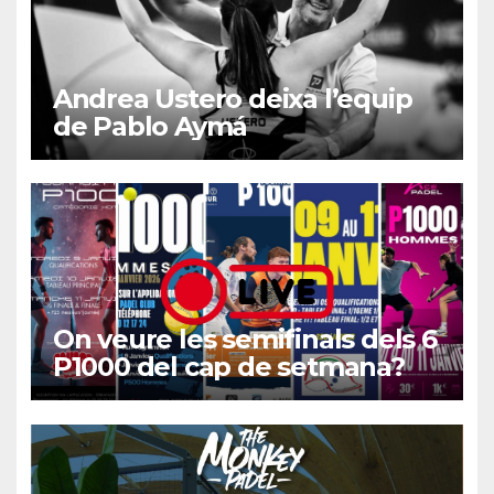
Andrea Ustero deixa l’equip
de Pablo Aymá
On veure les semifinals dels 6
P1000 del cap de setmana?