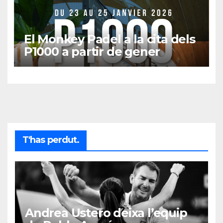
El Monkey Padel a la cita dels
P1000 a partir de gener
T'has perdut.
Andrea Ustero deixa l’equip