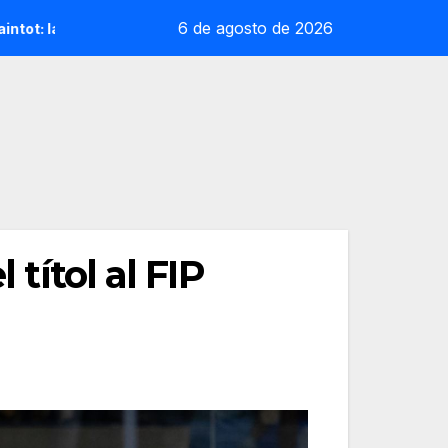
6 de agosto de 2026
rpresa reoliana que desafia la cap de sèrie 1
Andrea Ust
 títol al FIP