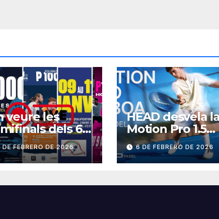
 veure les
HEAD desvela l
mifinals dels 6
Motion Pro 1.5
000 del cap de
BOA
 DE FEBRERO DE 2026
6 DE FEBRERO DE 2026
etmana?