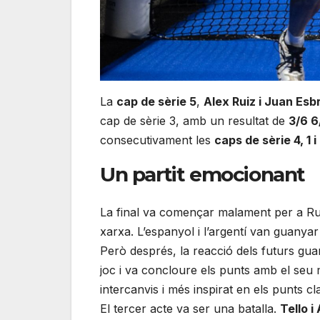
La
cap de sèrie 5
,
Alex Ruiz i Juan Esbr
cap de sèrie 3, amb un resultat de
3/6 6
consecutivament les
caps de sèrie 4, 1 i
Un partit emocionant
La final va començar malament per a Rui
xarxa. L’espanyol i l’argentí van guanya
Però després, la reacció dels futurs gu
joc i va concloure els punts amb el seu
intercanvis i més inspirat en els punts c
El tercer acte va ser una batalla.
Tello i