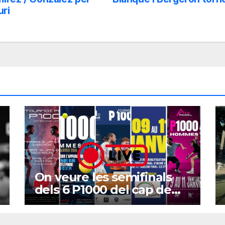
uri
On veure les semifinals
dels 6 P1000 del cap de
setmana?