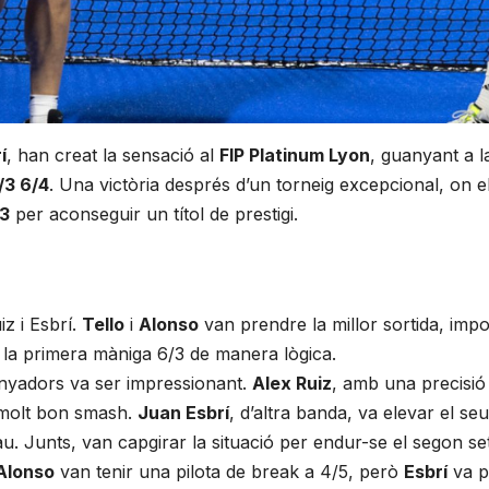
í
, han creat la sensació al
FIP Platinum Lyon
, guanyant a l
/3 6/4
. Una victòria després d’un torneig excepcional, on 
 3
per aconseguir un títol de prestigi.
z i Esbrí.
Tello
i
Alonso
van prendre la millor sortida, impo
r la primera màniga 6/3 de manera lògica.
anyadors va ser impressionant.
Alex Ruiz
, amb una precisió
 molt bon smash.
Juan Esbrí
, d’altra banda, va elevar el se
lau. Junts, van capgirar la situació per endur-se el segon se
 Alonso
van tenir una pilota de break a 4/5, però
Esbrí
va p