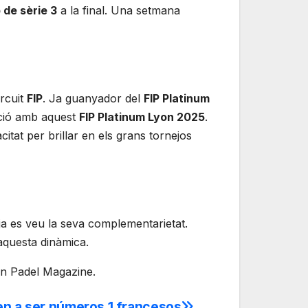
 de sèrie 3
a la final. Una setmana
rcuit
FIP
. Ja guanyador del
FIP Platinum
cció amb aquest
FIP Platinum Lyon 2025
.
tat per brillar en els grans tornejos
i ja es veu la seva complementarietat.
aquesta dinàmica.
 on Padel Magazine.
en a ser números 1 francesos