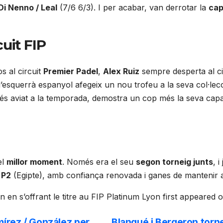
 Di Nenno / Leal
(7/6 6/3). I per acabar, van derrotar la
cap
cuit FIP
s al circuit
Premier Padel
,
Alex Ruiz
sempre desperta al ci
 l’esquerrà espanyol afegeix un nou trofeu a la seva col·le
 aviat a la temporada, demostra un cop més la seva capaci
el
millor moment
. Només era el seu
segon torneig junts
, 
 P2
(Egipte), amb confiança renovada i ganes de mantenir 
on en s’offrant le titre au FIP Platinum Lyon first appeared
írez / González per
Blanqué i Bergeron torn