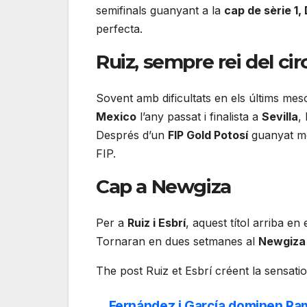
semifinals guanyant a la
cap de sèrie 1,
perfecta.
Ruiz, sempre rei del cir
Sovent amb dificultats en els últims meso
Mexico
l’any passat i finalista a
Sevilla
,
Després d’un
FIP Gold Potosí
guanyat més
FIP.
Cap a Newgiza
Per a
Ruiz i Esbrí
, aquest títol arriba en 
Tornaran en dues setmanes al
Newgiza
The post Ruiz et Esbrí créent la sensati
Fernández i García dominen Ram