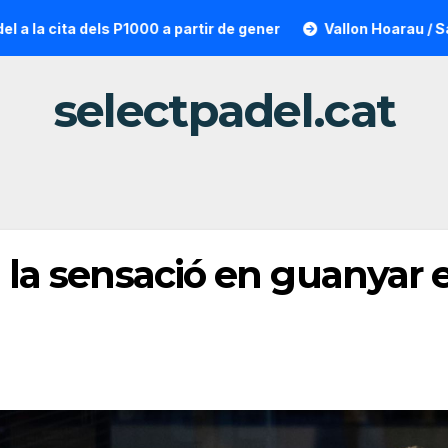
dels P1000 a partir de gener
Vallon Hoarau / Saintot: la so
selectpadel.cat
 la sensació en guanyar el