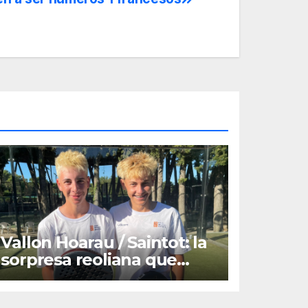
Vallon Hoarau / Saintot: la
sorpresa reoliana que
desafia la cap de sèrie 1