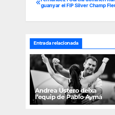
Navegación
guanyar el FIP Silver Champ Fle
de
entradas
Entrada relacionada
Andrea Ustero deixa
l’equip de Pablo Aymá