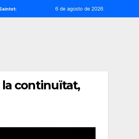
6 de agosto de 2026
 sorpresa reoliana que desafia la cap de sèrie 1
Andrea 
a continuïtat,