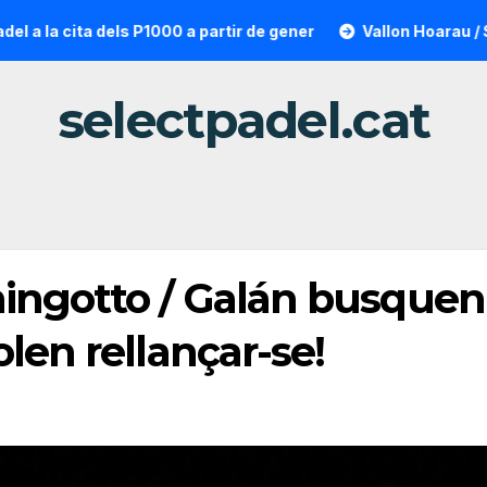
ta dels P1000 a partir de gener
Vallon Hoarau / Saintot: la
selectpadel.cat
ingotto / Galán busquen l
len rellançar-se!