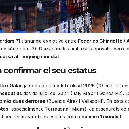
erdam P1
s’anuncia explosiva entre
Federico Chingotto / 
de sèrie núm. 3). Dues parelles amb estils oposats, però bus
cursa al rànquing mundial
.
 confirmar el seu estatus
to i Galán
ja compten amb
5 títols al 2025
(10 en total des
nsecutius
des de juliol del 2024 (Italy Major i Genoa P2). 
només
dues derrotes
(Buenos Aires i Valladolid). En pista c
otes
, especialment a Tarragona i Miami). Ja assegurats de
al per reafirmar el seu estatus com a
número 1 mundial
.