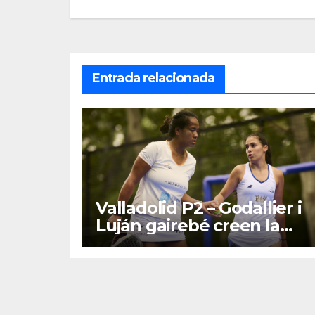
entradas
Entrada relacionada
Valladolid P2 – Godallier i
Luján gairebé creen la
sorpresa davant Iglesias i
Guinart