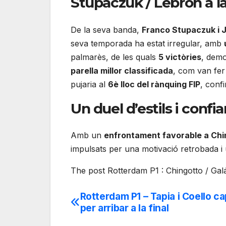
Stupaczuk / Lebrón a l
De la seva banda,
Franco Stupaczuk i 
seva temporada ha estat irregular, amb
palmarès, de les quals
5 victòries
, demo
parella millor classificada
, com van fer
pujaria al
6è lloc del rànquing FIP
, confi
Un duel d’estils i confi
Amb un
enfrontament favorable a Chin
impulsats per una motivació retrobada i
The post Rotterdam P1 : Chingotto / Gal
Rotterdam P1 – Tapia i Coello c
Navegación
per arribar a la final
de