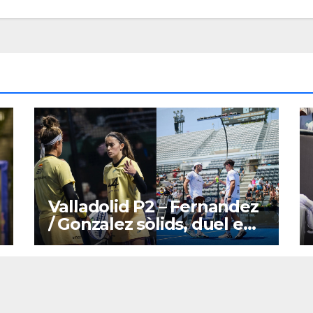
Valladolid P2 – Fernandez
/ Gonzalez sòlids, duel en
curs per Nieto / Yanguas