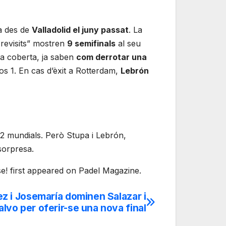
ra des de
Valladolid el juny passat
. La
revisits” mostren
9 semifinals
al seu
sta coberta, ja saben
com derrotar una
s 1. En cas d’èxit a Rotterdam,
Lebrón
s 2 mundials. Però Stupa i Lebrón,
sorpresa.
se! first appeared on Padel Magazine.
z i Josemaría dominen Salazar i
alvo per oferir-se una nova final