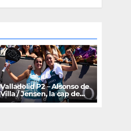
Valladolid P2 – Alsonso de
Villa / Jensen, la cap de
sèrie 7 cau a la seva
vegada