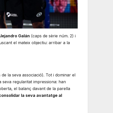
Alejandro Galán
(caps de sèrie núm. 2) i
cant el mateix objectiu: arribar a la
 de la seva associació). Tot i dominar el
La seva regularitat impressiona: han
oberta, el balanç davant de la parella
consolidar la seva avantatge al