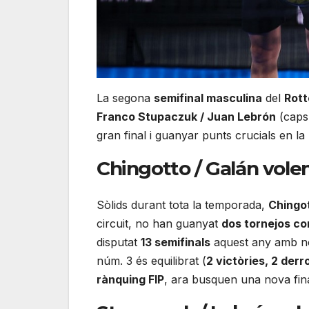
La segona
semifinal masculina
del
Rott
Franco Stupaczuk / Juan Lebrón
(caps 
gran final i guanyar punts crucials en la
Chingotto / Galán volen
Sòlids durant tota la temporada,
Chingot
circuit, no han guanyat
dos tornejos co
disputat
13 semifinals
aquest any amb 
núm. 3 és equilibrat (
2 victòries, 2 derr
rànquing FIP
, ara busquen una nova fin