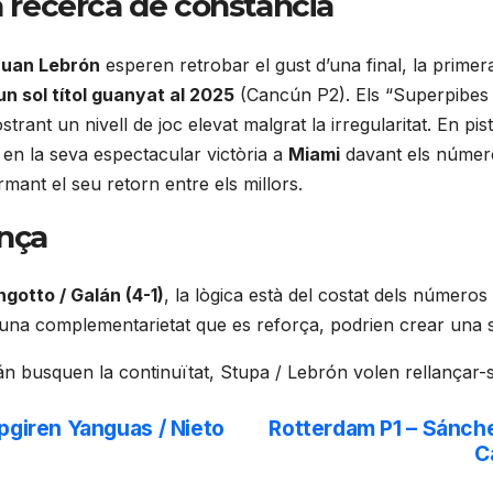
a recerca de constància
Juan Lebrón
esperen retrobar el gust d’una final, la prime
un sol títol guanyat al 2025
(Cancún P2). Els “Superpibes 
strant un nivell de joc elevat malgrat la irregularitat. En pi
 en la seva espectacular victòria a
Miami
davant els número
rmant el seu retorn entre els millors.
ança
gotto / Galán (4-1)
, la lògica està del costat dels número
 una complementarietat que es reforça, podrien crear una 
án busquen la continuïtat, Stupa / Lebrón volen rellançar-
apgiren Yanguas / Nieto
Rotterdam P1 – Sánche
C