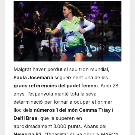
Malgrat haver perdut el seu tron mundial,
Paula Josemaría
segueix sent una de les
grans referències del pàdel femení
. Amb 28
anys, l’espanyola manté tota la seva
determinació per tornar a ocupar el primer
lloc dels
números 1 del món Gemma Triay i
Delfi Brea
, que la superen en
aproximadament 3.000 punts. Abans del
Newgiza P2
, “Dinamita” es va obrir a
MARCA