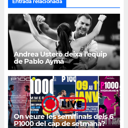
Entrada relacionada
Andrea Ustero deixa l’equip
de Pablo Aymá
On veure les semifinals dels 6
P1000 del cap de setmana?