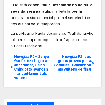
El to està donat:
Paula Josemaría no ha dit la
seva darrera paraula
, i la batalla per la
primera posició mundial promet ser elèctrica
fins al final de la temporada.
La publicació Paula Josemaría: “Vull donar-ho
tot per recuperar aquest tron” apareix primer
a Padel Magazine.
Newgiza P2 – Sanyo
Newgiza P2: dos
Navegación
Gutiérrez obligat a
grans proves per a
abandonar, Galán i
Godallier i Collombon
de
Chingotto avancen
als vuitens de final
tranquil·lament als
entradas
vuitens