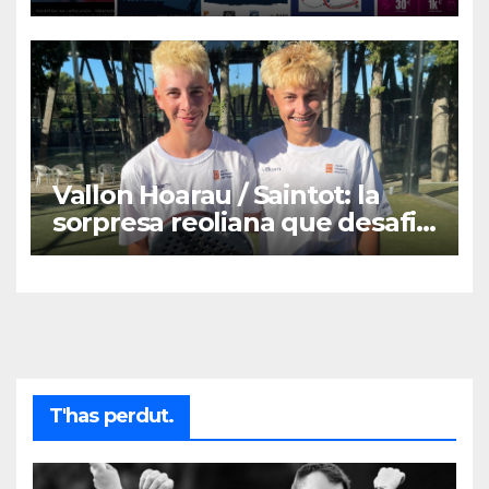
Vallon Hoarau / Saintot: la
sorpresa reoliana que desafia
la cap de sèrie 1
T'has perdut.