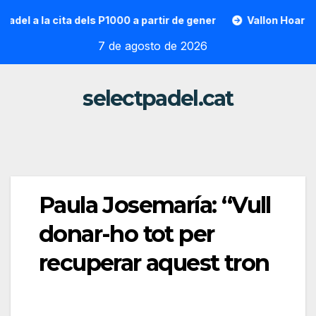
Saltar
a cita dels P1000 a partir de gener
Vallon Hoarau / Sainto
al
7 de agosto de 2026
contenido
selectpadel.cat
Paula Josemaría: “Vull
donar-ho tot per
recuperar aquest tron ​​