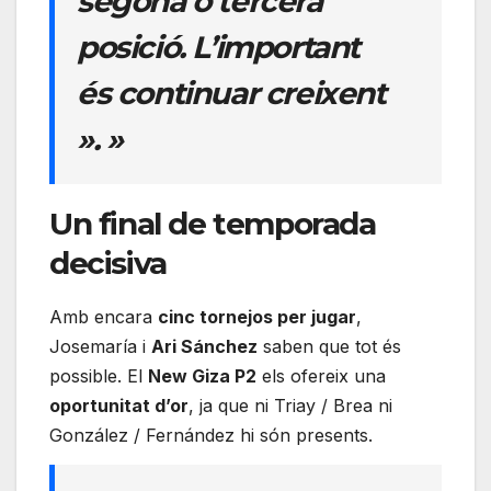
segona o tercera
posició. L’important
és continuar creixent
». »
Un final de temporada
decisiva
Amb encara
cinc tornejos per jugar
,
Josemaría i
Ari Sánchez
saben que tot és
possible. El
New Giza P2
els ofereix una
oportunitat d’or
, ja que ni Triay / Brea ni
González / Fernández hi són presents.