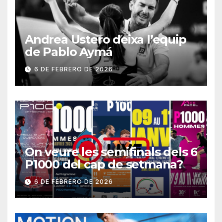
Andrea Ustero deixa l’equip
de Pablo Aymá
6 DE FEBRERO DE 2026
On veure les semifinals dels 6
P1000 del cap de setmana?
6 DE FEBRERO DE 2026