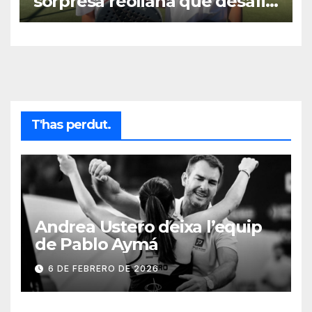
sorpresa reoliana que desafia
la cap de sèrie 1
T'has perdut.
Andrea Ustero deixa l’equip
de Pablo Aymá
6 DE FEBRERO DE 2026