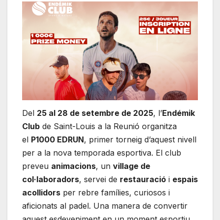
Del
25 al 28 de setembre de 2025
, l’
Endémik
Club
de Saint-Louis a la Reunió organitza
el
P1000 EDRUN
, primer torneig d’aquest nivell
per a la nova temporada esportiva. El club
preveu
animacions
, un
village de
col·laboradors
, servei de
restauració
i
espais
acollidors
per rebre famílies, curiosos i
aficionats al padel. Una manera de convertir
aquest esdeveniment en un moment esportiu