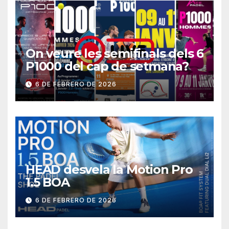
On veure les semifinals dels 6
P1000 del cap de setmana?
6 DE FEBRERO DE 2026
HEAD desvela la Motion Pro
1.5 BOA
6 DE FEBRERO DE 2026