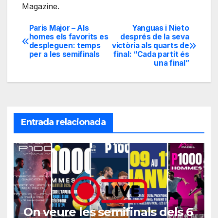
Magazine.
Paris Major – Als
Yanguas i Nieto
Navegación
homes els favorits es
després de la seva
despleguen: temps
victòria als quarts de
de
per a les semifinals
final: “Cada partit és
una final”
entradas
Entrada relacionada
On veure les semifinals dels 6